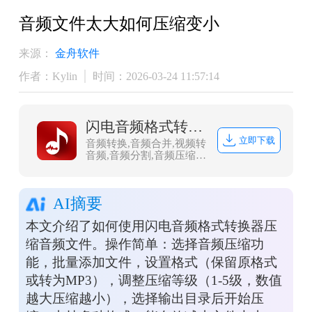
音频文件太大如何压缩变小
来源：
金舟软件
作者：Kylin
时间：2026-03-24 11:57:14
闪电音频格式转换器
立即下载
音频转换,音频合并,视频转
音频,音频分割,音频压缩,
视频音频提取，闪电音频
格式转换器是一款多功能
的音乐音频转换软件，集
AI摘要
合了音频格式转换、音频
合并、视频音频提取、音
本文介绍了如何使用闪电音频格式转换器压
频分割、音频压缩、视频
转音频，调整声音大小等
缩音频文件。操作简单：选择音频压缩功
多种功能。
能，批量添加文件，设置格式（保留原格式
或转为MP3），调整压缩等级（1-5级，数值
越大压缩越小），选择输出目录后开始压