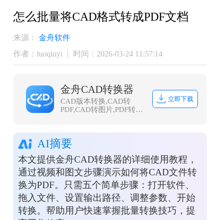
怎么批量将CAD格式转成PDF文档
来源：
金舟软件
作者：luoqiuyi
时间：2026-03-24 11:57:14
金舟CAD转换器
立即下载
CAD版本转换,CAD转
PDF,CAD转图片,PDF转
CAD,图片转CAD,DWG
DXF互转,CAD DWF互
转；金舟CAD转换器是一
AI摘要
款CAD文件转换处理软
件， 操作简便，软件界面
本文提供金舟CAD转换器的详细使用教程，
简洁明了，可一键批量一
键操作；转换速度快，为
通过视频和图文步骤演示如何将CAD文件转
CAD文件工作者提供便捷
换为PDF。只需五个简单步骤：打开软件、
的CAD文件处理方案，更
效率办公，本地完成转
拖入文件、设置输出路径、调整参数、开始
换，更安全。
转换。帮助用户快速掌握批量转换技巧，提