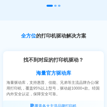
这款软件驱动库更新及时，覆盖全面，无论是旧型
全方位
的打印机驱动解决方案
号还是最新款打印机，都能找到匹配的驱动程序。
风之翼
找不到对应的打印机驱动？
技术支持
海量官方驱动库
海量驱动库，支持惠普、佳能、兄弟等主流品牌办公/家
用打印机，覆盖95%以上型号，驱动超10000+款。经国
内外安全认证，保障安全可靠。
通过这个完善的驱动库，我可以轻松管理所有打印
覆盖各大主流品牌打印机