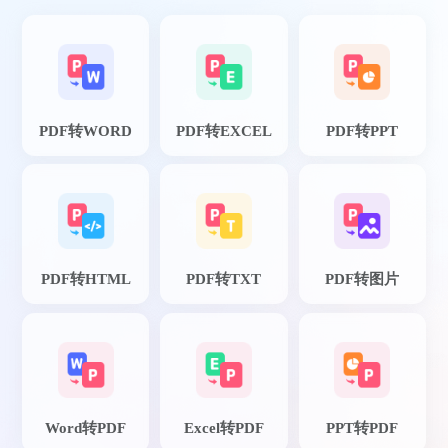
PDF转WORD
PDF转EXCEL
PDF转PPT
PDF转HTML
PDF转TXT
PDF转图片
Word转PDF
Excel转PDF
PPT转PDF