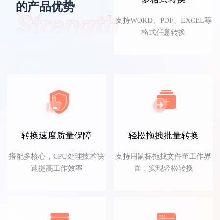
的产品优势
浪里小白龙
支持WORD、PDF、EXCEL等
格式任意转换
经常接触PDF文档的我，这款PDF转换器就是
我的工作好伙伴，解决了不少工作难题。
转换速度质量保障
轻松拖拽批量转换
搭配多核心，CPU处理技术快
支持用鼠标拖拽文件至工作界
文言予果
速提高工作效率
面，实现轻松转换
转换功能太齐全了，职场必备！