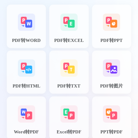
PDF转WORD
PDF转EXCEL
PDF转PPT
PDF转HTML
PDF转TXT
PDF转图片
Word转PDF
Excel转PDF
PPT转PDF