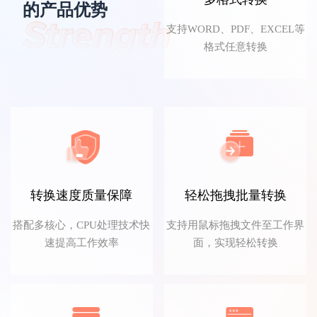
的产品优势
文言予果
支持WORD、PDF、EXCEL等
格式任意转换
转换功能太齐全了，职场必备！
转换速度质量保障
轻松拖拽批量转换
搭配多核心，CPU处理技术快
支持用鼠标拖拽文件至工作界
FDG音信果子
速提高工作效率
面，实现轻松转换
我用来将PDF文件转Word文档，转换速度很
快，而且格式都没有乱，非常方便，赞！