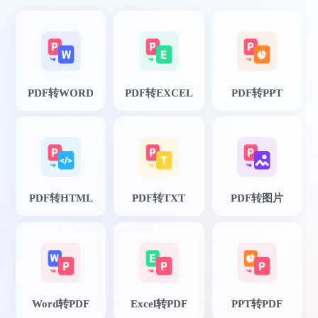
PDF转WORD
PDF转EXCEL
PDF转PPT
PDF转HTML
PDF转TXT
PDF转图片
Word转PDF
Excel转PDF
PPT转PDF