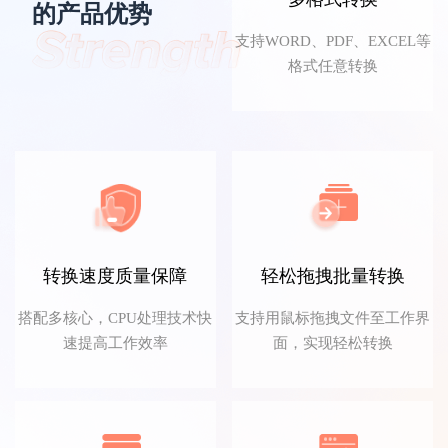
的产品优势
文言予果
支持WORD、PDF、EXCEL等
格式任意转换
转换功能太齐全了，职场必备！
转换速度质量保障
轻松拖拽批量转换
搭配多核心，CPU处理技术快
支持用鼠标拖拽文件至工作界
FDG音信果子
速提高工作效率
面，实现轻松转换
我用来将PDF文件转Word文档，转换速度很
快，而且格式都没有乱，非常方便，赞！