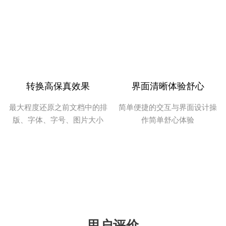
我用来将PDF文件转Word文档，转换速度很
快，而且格式都没有乱，非常方便，赞！
转换高保真效果
界面清晰体验舒心
最大程度还原之前文档中的排
简单便捷的交互与界面设计操
版、字体、字号、图片大小
作简单舒心体验
鱼仙E
个人觉得这款PDF转换器操作简单，非常适
合我们这些新手。
用户评价