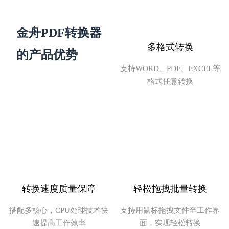
金舟PDF转换器
多格式转换
的产品优势
文言予果
支持WORD、PDF、EXCEL等
格式任意转换
转换功能太齐全了，职场必备！
转换速度质量保障
轻松拖拽批量转换
搭配多核心，CPU处理技术快
支持用鼠标拖拽文件至工作界
FDG音信果子
速提高工作效率
面，实现轻松转换