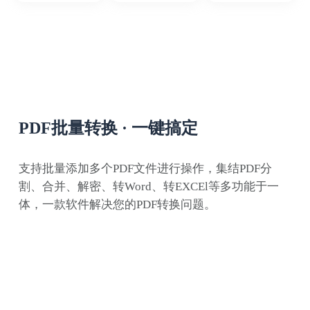
平时备课经常会用到知网caj格式的期刊读
物，同事推荐了这个软件，把caj转成word用
起来很方便
PDF批量转换 · 一键搞定
支持批量添加多个PDF文件进行操作，集结PDF分
割、合并、解密、转Word、转EXCEl等多功能于一
浪里小白龙
体，一款软件解决您的PDF转换问题。
经常接触PDF文档的我，这款PDF转换器就是
我的工作好伙伴，解决了不少工作难题。