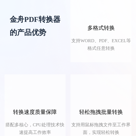
金舟PDF转换器
多格式转换
的产品优势
菜菜菜心
支持WORD、PDF、EXCEL等
格式任意转换
这款PDF转换器功能很多，可以满足工作上
的文档转换需求,很实用！
转换速度质量保障
轻松拖拽批量转换
搭配多核心，CPU处理技术快
支持用鼠标拖拽文件至工作界
迟迟语0_o
速提高工作效率
面，实现轻松转换