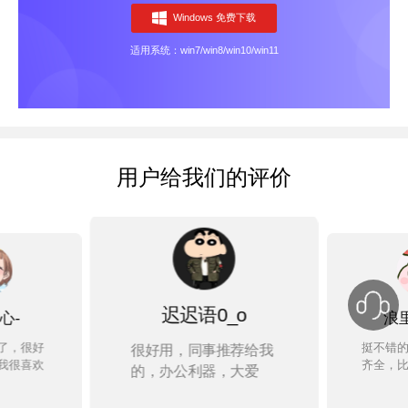
Windows 免费下载
适用系统：win7/win8/win10/win11
用户给我们的评价
迟迟语0_o
心-
浪
了，很好
挺不错
很好用，同事推荐给我
我很喜欢
齐全，
的，办公利器，大爱