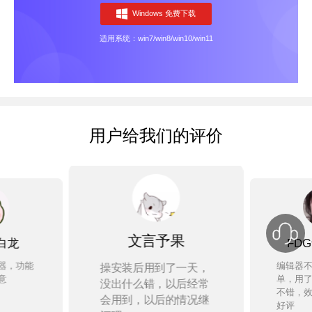
Windows 免费下载
适用系统：win7/win8/win10/win11
用户给我们的评价
文言予果
白龙
FD
器，功能
编辑器
操安装后用到了一天，
意
单，用
没出什么错，以后经常
不错，
会用到，以后的情况继
好评