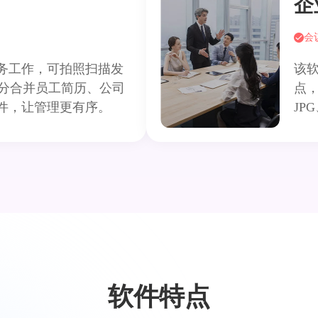
企
会
务工作，可拍照扫描发
该
拆分合并员工简历、公司
点，
件，让管理更有序。
JP
软件特点