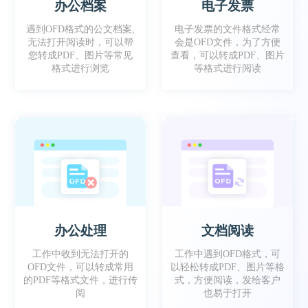
办公档案
电子发票
工作时有时需要把文件转成OFD格式去给到客
遇到OFD格式的公文档案,
电子发票的文件格式经常
户，这款软件就很方便！
无法打开阅读时，可以帮
会是OFD文件，为了方便
您转成PDF、图片等常见
查看，可以转成PDF、图片
格式进行浏览
等格式进行阅读
懒七
办公处理
文档阅读
工作中会收到部分OFD格式的档案，就会用这
个软件 转成PDF，方便更好阅读
工作中收到无法打开的
工作中遇到OFD格式，可
OFD文件，可以转成常用
以轻松转成PDF、图片等格
的PDF等格式文件，进行传
式，方便阅读，发给客户
阅
也易于打开