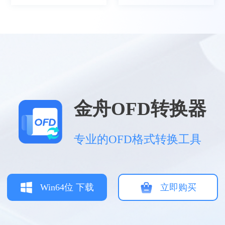
空雨、墨
电子发票基本都是OFD格式，不好打开查看，
金舟OFD转换器
就会用OFD转换器去转换然后发给他人
专业的OFD格式转换工具
Win64位 下载
立即购买
雾影