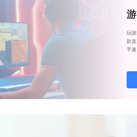
游
玩游
款连
手速