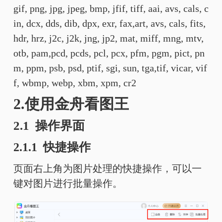
gif, png, jpg, jpeg, bmp, jfif, tiff, aai, avs, cals, c
in, dcx, dds, dib, dpx, exr, fax,art, avs, cals, fits,
hdr, hrz, j2c, j2k, jng, jp2, mat, miff, mng, mtv,
otb, pam,pcd, pcds, pcl, pcx, pfm, pgm, pict, pn
m, ppm, psb, psd, ptif, sgi, sun, tga,tif, vicar, vif
f, wbmp, webp, xbm, xpm, cr2
2.使用金舟看图王
2.1 操作界面
2.1.1 快捷操作
页面右上角为图片处理的快捷操作，可以一
键对图片进行批量操作。