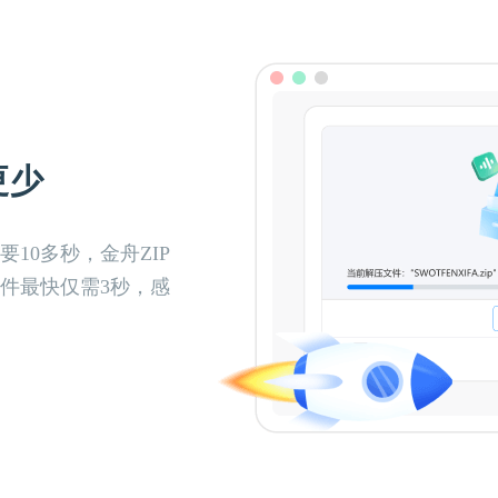
更少
10多秒，金舟ZIP
件最快仅需3秒，感