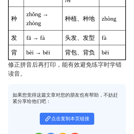
zhǒng → 
种
种植、种地
zhòng
zhòng
发
fā → fà
头发、发型
fà
背
bèi → bēi
背包、背负
bēi
修正拼音后再打印，能有效避免练字时学错
读音。
如果您觉得这篇文章对您的朋友也有帮助，不妨赶
紧分享给他们吧：
点击复制本页链接