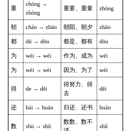
chóng → 
重
重要、重量
zhòng
zhòng
朝
cháo → zhāo
朝阳、朝夕
zhāo
都
dū → dōu
都是、都有
dōu
为
wèi → wéi
作为、成为
wéi
为
wéi → wèi
因为、为了
wèi
得努力、得
得
de → děi
děi
去
还
hái → huán
归还、还书
huán
数数、数不
数
shù → shǔ
shǔ
清