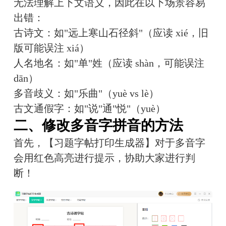
无法理解上下文语义，因此在以下场景容易
出错：
古诗文：如"远上寒山石径斜"（应读 xié，旧
版可能误注 xiá）
人名地名：如"单"姓（应读 shàn，可能误注 
dān）
多音歧义：如"乐曲"（yuè vs lè）
古文通假字：如"说"通"悦"（yuè）
二、修改多音字拼音的方法
首先，【习题字帖打印生成器】对于多音字
会用红色高亮进行提示，协助大家进行判
断！