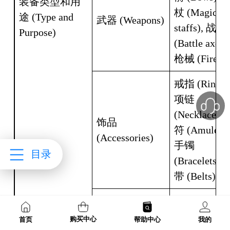
装备类型和用
杖 (Magic 
途 (Type and 
武器 (Weapons)
staffs), 战斧 
Purpose)
(Battle axes), 
枪械 (Firear
戒指 (Rings),
项链 
(Necklaces),
饰品 
符 (Amulets),
(Accessories)
手镯 
目录
(Bracelets),
带 (Belts)
头盔 (Helmets
护肩 (Shoulde
购买中心
首页
帮助中心
我的
护具 