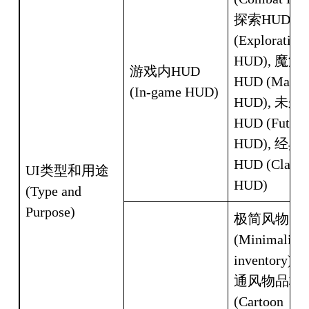
探索HUD 
(Exploration 
HUD), 魔法
游戏内HUD 
HUD (Magic 
(In-game HUD)
HUD), 未来
HUD (Futurist
HUD), 经典
HUD (Classic
UI类型和用途 
HUD)
(Type and 
Purpose)
极简风物品栏
(Minimalist 
inventory), 
通风物品栏 
(Cartoon 