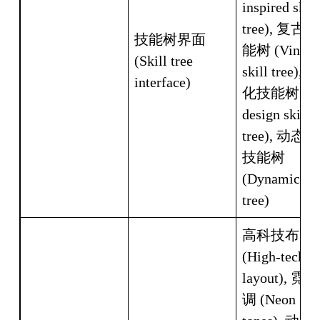
inspired skill 
tree), 复古
技能树界面 
能树 (Vintage
(Skill tree 
skill tree),
interface)
化技能树 (Fla
design skill 
tree), 动态
技能树 
(Dynamic skil
tree)
高科技布局 
(High-tech 
layout), 霓
调 (Neon 