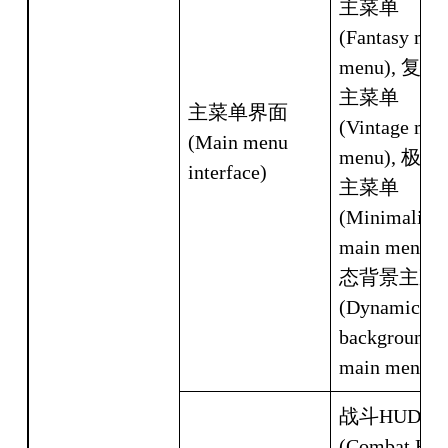
主菜单 
(Fantasy main
menu), 复
主菜单 
主菜单界面 
(Vintage main
(Main menu 
menu), 极
interface)
主菜单 
(Minimalist 
main menu),
态背景主菜单
(Dynamic 
background 
main menu)
战斗HUD 
(Combat HUD