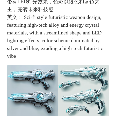
带有LED灯光效果，色彩以银色和蓝色为
主，充满未来科技感
英文： Sci-fi style futuristic weapon design, 
featuring high-tech alloy and energy crystal 
materials, with a streamlined shape and LED 
lighting effects, color scheme dominated by 
silver and blue, exuding a high-tech futuristic 
vibe