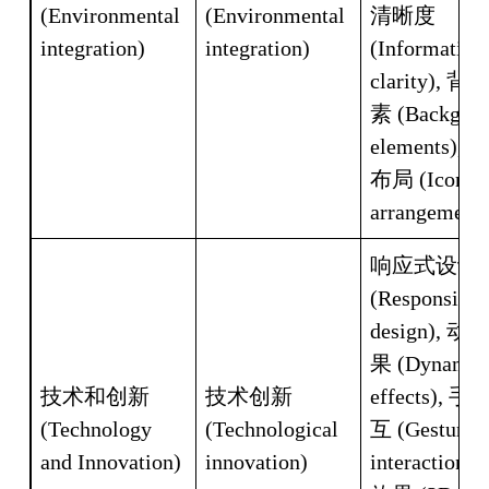
(Environmental 
(Environmental 
清晰度 
integration)
integration)
(Information 
clarity), 
素 (Backgrou
elements),
布局 (Icon 
arrangement)
响应式设计 
(Responsive 
design), 动
果 (Dynamic 
技术和创新 
技术创新 
effects), 
(Technology 
(Technological 
互 (Gesture 
and Innovation)
innovation)
interaction),