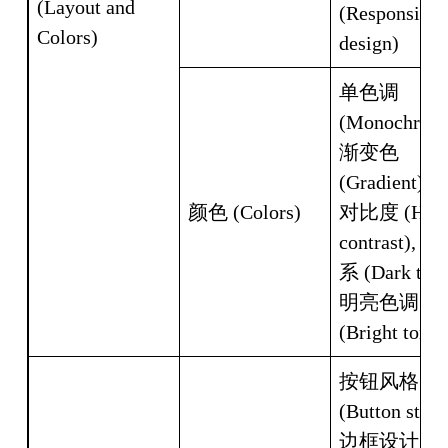
(Layout and 
(Responsive 
Colors)
design)
单色调 
(Monochrome
渐变色 
(Gradient), 
颜色 (Colors)
对比度 (High
contrast), 
系 (Dark tones
明亮色调 
(Bright tones
按钮风格 
(Button style)
边框设计 