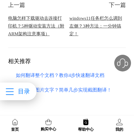
上一篇
下一篇
​电脑怎样下载驱动去连接打
windows11任务栏怎么调到
印机？5种驱动安装方法（附
左侧？3种方法：一分钟搞
ARM架构注意事项）
定！
相关推荐
如何翻译整个文档？教你4步快速翻译文档
怎么翻译图片文字？简单几步实现截图翻译！
目录
购买中心
首页
帮助中心
我的