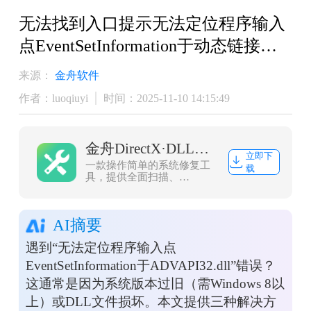
无法找到入口提示无法定位程序输入
点EventSetInformation于动态链接库
ADVAPI32.dll上「解决方案」
来源：
金舟软件
作者：luoqiuyi
时间：2025-11-10 14:15:49
金舟DirectX·DLL一键修复
立即下
一款操作简单的系统修复工
载
具，提供全面扫描、
DirectX、运行库、系统
DLL、手动修复五大模式，
修复在电脑运行过程中，因
AI摘要
dll文件异常导致的运行故障
问题，提供稳定、可靠的修
遇到“无法定位程序输入点
复服务。无论是常用的办公
软件还是热门的游戏，若出
EventSetInformation于ADVAPI32.dll”错误？
现因dll文件缺失导致的报
这通常是因为系统版本过旧（需Windows 8以
错，只需轻轻一点，我们的
工具即可迅速定位并修复问
上）或DLL文件损坏。本文提供三种解决方
题，让你的软件和游戏重新