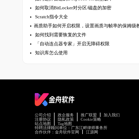
如何取消BitLocker对分区/磁盘的加密
Scratch指令大全
​画质助手如何开启权限，设置画质与帧率的保姆级
如何找到需要恢复的文件
「自动连点器专家」开启无障碍权限
知识库怎么使用
公司介绍
政企服务
推广联盟
加入我们
注册协议
隐私政策
Cookie策略
站点地图
Tag地图
特聘法律顾问单位：广东江畔律师事务所
合作伙伴：
金舟软件官网
江源网