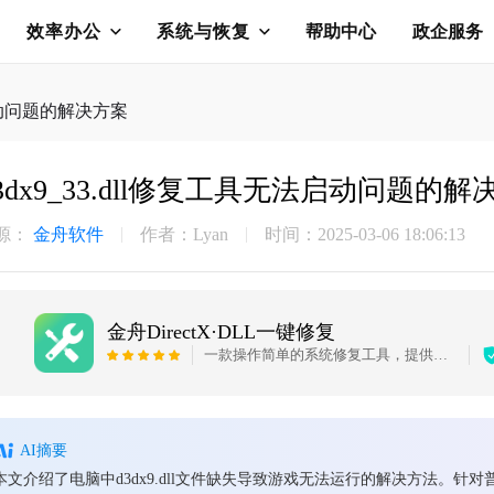
效率办公
系统与恢复
帮助中心
政企服务
法启动问题的解决方案
3dx9_33.dll修复工具无法启动问题的解
源：
金舟软件
作者：Lyan
时间：2025-03-06 18:06:13
金舟DirectX·DLL一键修复
一款操作简单的系统修复工具，提供全面扫描、DirectX、运行库、系统DLL、手动修复五大模式，修复在电脑运行过程中，因dll文件异常导致的运行故障问题，提供稳定、可靠的修复服务。无论是常用的办公软件还是热门的游戏，若出现因dll文件缺失导致的报错，只需轻轻一点，我们的工具即可迅速定位并修复问题，让你的软件和游戏重新焕发活力！无需计算机基础，小白用户也能轻松使用，只需几步即可完成修复过程。
AI摘要
本文介绍了电脑中d3dx9.dll文件缺失导致游戏无法运行的解决方法。针对普通