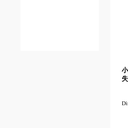
小
失
D