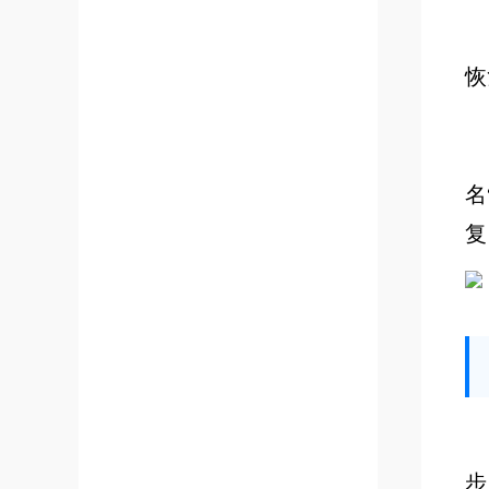
恢
名
复
步