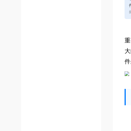
重
大
件