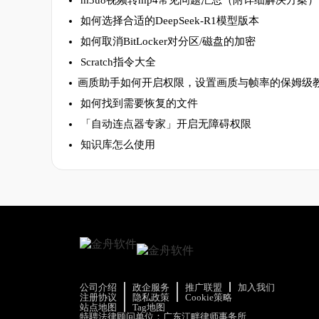
m3u8视频转mp4常见问题汇总（附详细解决方案）
如何选择合适的DeepSeek-R1模型版本
如何取消BitLocker对分区/磁盘的加密
Scratch指令大全
​画质助手如何开启权限，设置画质与帧率的保姆级
如何找到需要恢复的文件
「自动连点器专家」开启无障碍权限
知识库怎么使用
公司介绍
政企服务
推广联盟
加入我们
注册协议
隐私政策
Cookie策略
站点地图
Tag地图
特聘法律顾问单位：广东江畔律师事务所