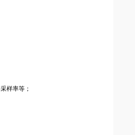
；
和采样率等；