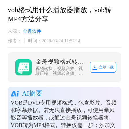
vob格式用什么播放器播放，vob转
MP4方法分享
来源：
金舟软件
作者：
时间：2026-03-24 11:57:14
金舟视频格式转换器
立即下载
视频转换、视频合并、视
频压缩、视频转音频、音
频转视频、视频分割、视
频剪辑、视频倒放、视频
调速、视频转图片、GIF
AI摘要
转图片、视频旋转，支持
mov、mkv、3gp、avi、
VOB是DVD专用视频格式，包含影片、音频
flv、gif、mkv、mov、
mp4、mgp、rmvb、swf、
和字幕数据。若无法直接播放，可使用暴风
vob、wmv等多种音视频
影音等播放器，或通过金舟视频转换器将
格式相互转换
VOB转为MP4格式。转换仅需三步：添加文