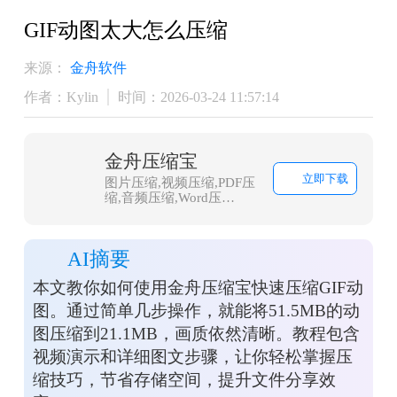
GIF动图太大怎么压缩
来源：
金舟软件
作者：Kylin
时间：2026-03-24 11:57:14
金舟压缩宝
立即下载
图片压缩,视频压缩,PDF压
缩,音频压缩,Word压
缩,PPT压缩,Excel压缩,GIF
压缩，支持多种文件格
式、压缩率高、压缩速度
AI摘要
快、压缩后无损质量等特
点。
本文教你如何使用金舟压缩宝快速压缩GIF动
图。通过简单几步操作，就能将51.5MB的动
图压缩到21.1MB，画质依然清晰。教程包含
视频演示和详细图文步骤，让你轻松掌握压
缩技巧，节省存储空间，提升文件分享效