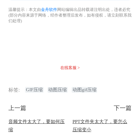
温馨提示：本文由
金舟软件
网站编辑出品转载请注明出处，违者必究
(部分内容来源于网络，经作者整理后发布，如有侵权，请立刻联系我
们处理)
没有找到您需要的答案？
不着急，我们有专业的在线客服为您解答！
在线客服 >
标签:
GIF压缩
动图压缩
动图gif压缩
上一篇
下一篇
音频文件太大了，要如何压
PPT文件夹太大了，要怎么
缩
压缩变小