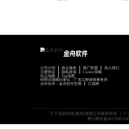
公司介绍
政企服务
推广联盟
加入我们
注册协议
隐私政策
Cookie策略
站点地图
Tag地图
特聘法律顾问单位：广东江畔律师事务所
合作伙伴：
金舟软件官网
江源网
江下信息科技(惠州)有限公司版权所有 ｜ ©
粤公网安备4413300210