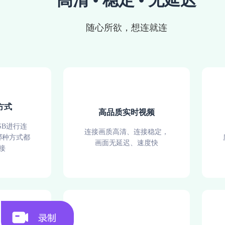
高清 • 稳定 • 无延迟
随心所欲，想连就连
方式
高品质实时视频
SB进行连
连接画质高清、连接稳定，
哪种方式都
画面无延迟、速度快
接