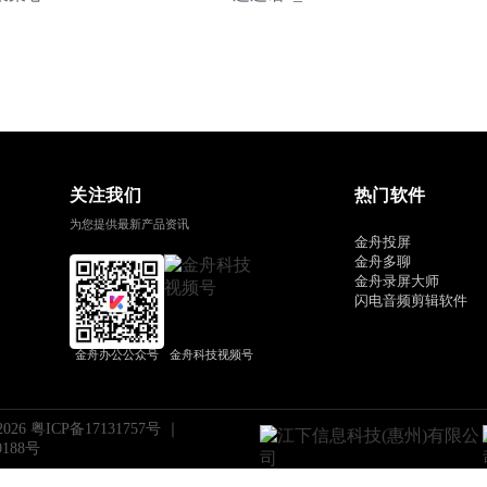
关注我们
热门软件
为您提供最新产品资讯
金舟投屏
金舟多聊
金舟录屏大师
闪电音频剪辑软件
金舟办公公众号
金舟科技视频号
2026
粤ICP备17131757号
｜
0188号