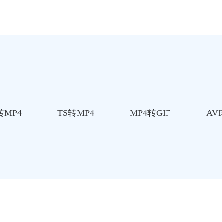
转MP4
TS转MP4
MP4转GIF
AV