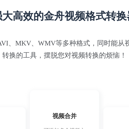
强大高效的金舟视频格式转换
AVI、MKV、WMV等多种格式，同时能
转换的工具，摆脱您对视频转换的烦恼！
视频合并