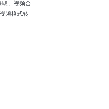
提取、视频合
的视频格式转