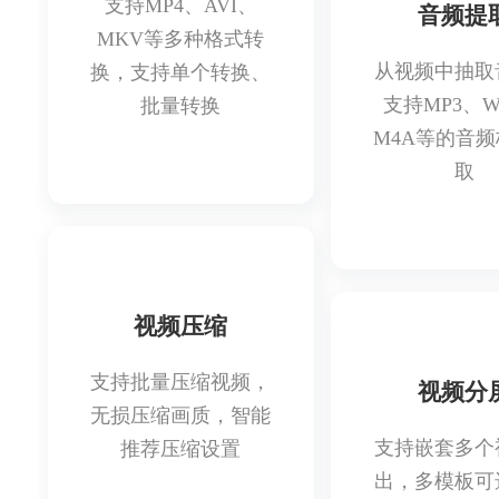
支持MP4、AVI、
音频提
MKV等多种格式转
从视频中抽取
换，支持单个转换、
支持MP3、W
批量转换
M4A等的音
取
视频压缩
支持批量压缩视频，
视频分
无损压缩画质，智能
支持嵌套多个
推荐压缩设置
出，多模板可