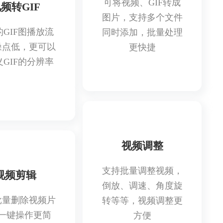
可将视频、GIF转成
频转GIF
图片，支持多个文件
GIF图播放流
同时添加，批量处理
噪点低，更可以
更快捷
GIF的分辨率
视频调整
支持批量调整视频，
视频剪辑
倒放、调速、角度旋
批量删除视频片
转等等，视频调整更
一键操作更简
方便