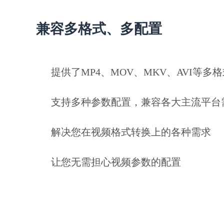
兼容多格式、多配置
提供了MP4、MOV、MKV、AVI等多
支持多种参数配置，兼容各大主流平台
解决您在视频格式转换上的各种需求
让您无需担心视频参数的配置