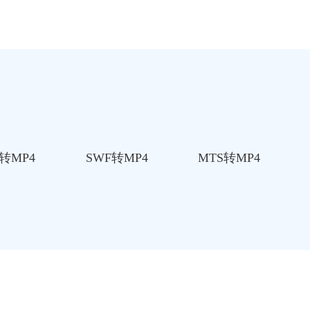
I转MP4
SWF转MP4
MTS转MP4