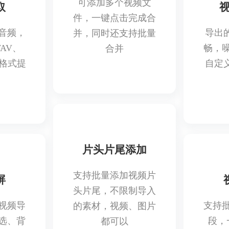
可添加多个视频文
取
视
件，一键点击完成合
音频，
导出的
并，同时还支持批量
AV、
畅，
合并
频格式提
自定义
片头片尾添加
支持批量添加视频片
屏
头片尾，不限制导入
视频导
支持
的素材，视频、图片
选、背
段，
都可以