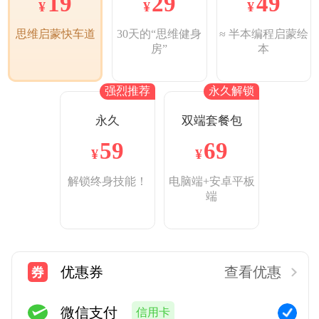
29
49
19
¥
¥
¥
30天的“思维健身
≈ 半本编程启蒙绘
思维启蒙快车道
房”
本
强烈推荐
永久解锁
永久
双端套餐包
59
69
¥
¥
解锁终身技能！
电脑端+安卓平板
端
优惠券
查看优惠
微信支付
信用卡