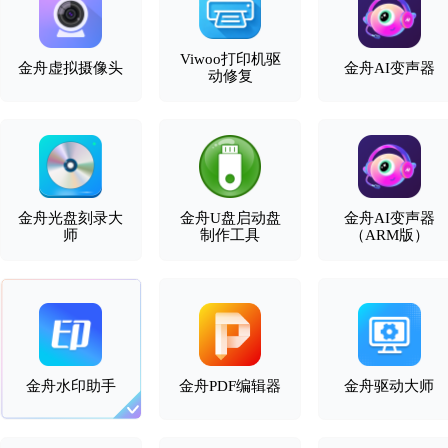
Viwoo打印机驱
金舟虚拟摄像头
金舟AI变声器
动修复
金舟光盘刻录大
金舟U盘启动盘
金舟AI变声器
师
制作工具
（ARM版）
金舟水印助手
金舟PDF编辑器
金舟驱动大师