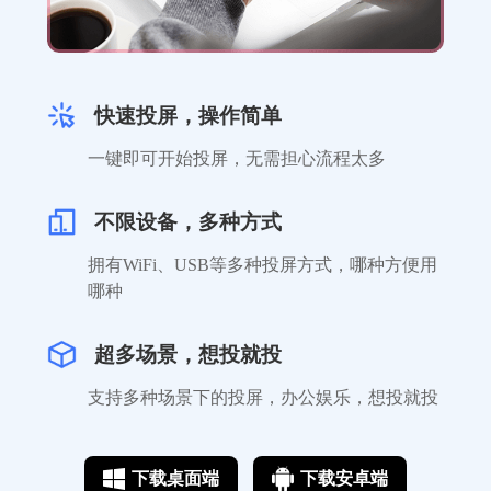
铁粉反馈
快速投屏，操作简单
平时习惯在电脑上看剧，因为手机屏幕太小
一键即可开始投屏，无需担心流程太多
了。对于手残党的我来说，这款投屏工具很
容易懂，必须给个赞。
不限设备，多种方式
hello*
拥有WiFi、USB等多种投屏方式，哪种方便用
哪种
超多场景，想投就投
支持多种场景下的投屏，办公娱乐，想投就投
学生党可以使用
下载桌面端
下载安卓端
相比其他投屏软件更便捷，基本支持任何视