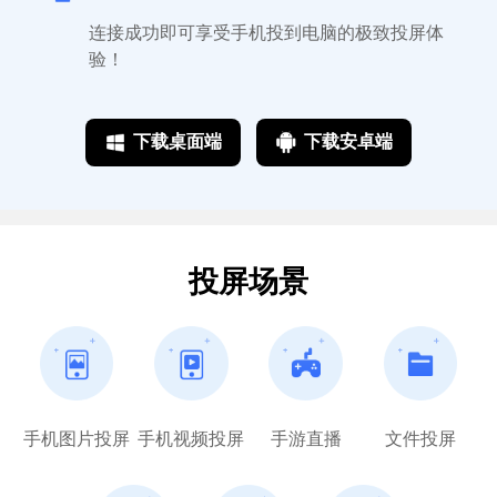
连接成功即可享受手机投到电脑的极致投屏体
验！
简单的就是好用的
下载桌面端
下载安卓端
无意中看到这个投屏工具，没想到这么好
用，还支持安卓苹果两种系统，一定要一直
做下去哦！会一直支持的！
巴扎嘿
投屏场景
对电脑要求不高
手机图片投屏
手机视频投屏
手游直播
文件投屏
这个软件比手机上自带的投屏功能好用得