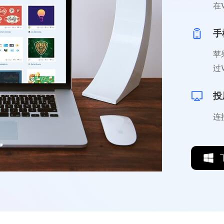
在
手
苹
过
投
连