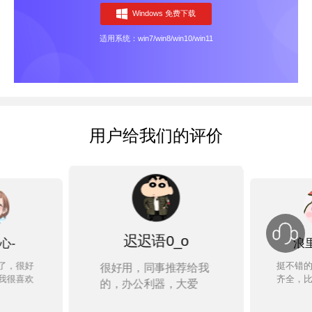
Windows 免费下载
适用系统：win7/win8/win10/win11
用户给我们的评价
迟迟语0_o
心-
浪
了，很好
挺不错
很好用，同事推荐给我
我很喜欢
齐全，
的，办公利器，大爱