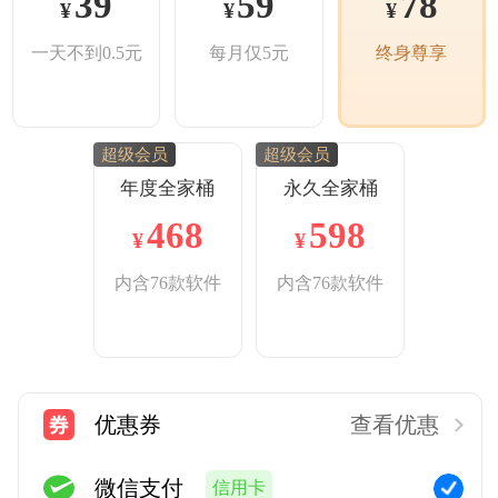
39
59
78
¥
¥
¥
一天不到0.5元
每月仅5元
终身尊享
超级会员
超级会员
年度全家桶
永久全家桶
468
598
¥
¥
内含76款软件
内含76款软件
优惠券
查看优惠
微信支付
信用卡