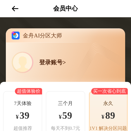
会员中心
金舟AI分区大师
登录账号>
超值体验价
买一次省心到底
7天体验
三个月
永久
39
59
89
¥
¥
¥
超值推荐
每天不到0.7元
1V1 解决分区问题