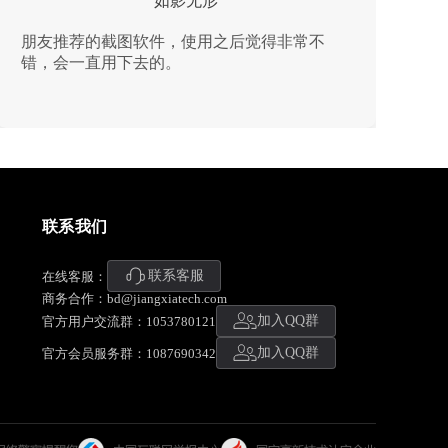
如影无形
很
朋友推荐的截图软件，使用之后觉得非常不
的
错，会一直用下去的。
联系我们
联系客服
在线客服：
商务合作：bd@jiangxiatech.com
加入QQ群
官方用户交流群：1053780121
加入QQ群
官方会员服务群：1087690342