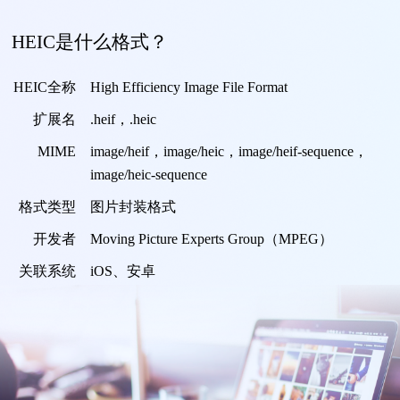
HEIC是什么格式？
HEIC全称
High Efficiency Image File Format
扩展名
.heif，.heic
MIME
image/heif，image/heic，image/heif-sequence，
image/heic-sequence
格式类型
图片封装格式
开发者
Moving Picture Experts Group（MPEG）
关联系统
iOS、安卓