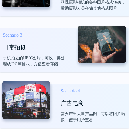
满足摄影相机的各种图片格式转换，
帮助摄影人员存储其他格式图片
很实用的一款软件
Scenario 3
这软件也太好用了，以前每天都要花大量时
日常拍摄
间整理文档，费时又费力，现在有了金舟批
量重命名，一键命名，智能排序，工作瞬间
手机拍摄的HEIC图片，可以一键处
轻松了。
理成JPG等格式，方便查看存储
雪梨
Scenario 4
广告电商
需要产出大量产品图，可以将图片转
很需要这个软件
换，便于用户查看
做广告设计，真的很需要这个软件，一些大