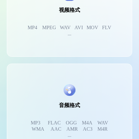
视频格式
MP4 MPEG WAV AVI MOV FLV
...
音频格式
MP3 FLAC OGG M4A WAV
WMA AAC AMR AC3 M4R
...