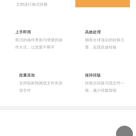
文档进行格式转换
效率
上手即用
高效处理
简洁的操作界面与便捷的操
拥有全球顶尖的转换引
作方式，让您爱不释手
擎，实现高速转换
批量添加
保持排版
支持鼠标拖拽或文件夹添
转换后排版与源文件一
加文件
致，减少排版烦恼