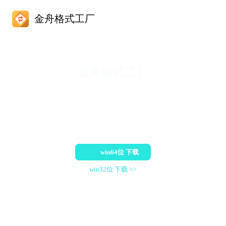
金舟格式工厂
金舟格式工厂
一款功能全面的格式转换工具，支持视频、音频、文档、图片等
多种格式转换，同时提供了批量处理功能界面简洁，操作简单，
高效办公，非他莫属
适配系统：win7/win8/win10/win11
win64位 下载
win32位 下载 >>