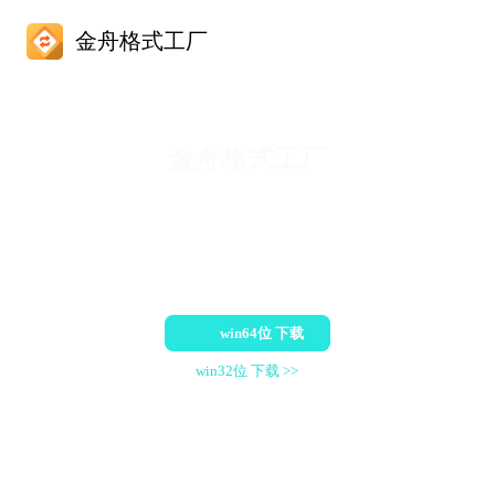
金舟格式工厂
金舟格式工厂
一款功能全面的格式转换工具，支持视频、音频、文档、图片等
多种格式转换，同时提供了批量处理功能界面简洁，操作简单，
高效办公，非他莫属
适配系统：win7/win8/win10/win11
win64位 下载
win32位 下载 >>