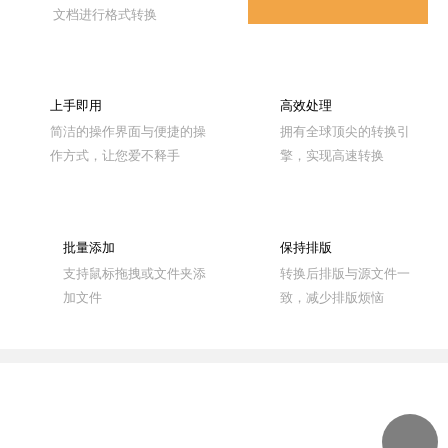
文档进行格式转换
效率
上手即用
高效处理
简洁的操作界面与便捷的操
拥有全球顶尖的转换引
作方式，让您爱不释手
擎，实现高速转换
批量添加
保持排版
支持鼠标拖拽或文件夹添
转换后排版与源文件一
加文件
致，减少排版烦恼