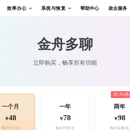
效率办公
系统与恢复
帮助中心
政企服务
金舟多聊
立即购买，畅享所有功能
95.3%
一个月
一年
两年
48
78
98
￥
￥
￥
每日仅1.6元
每月不到7元
每月仅需4元