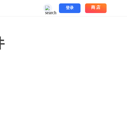
商店
登录
件