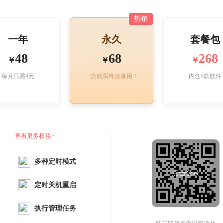
热销
一年
永久
套餐包
48
68
268
￥
￥
￥
每月只需4元
一次购买终身享用！
内含5款软件
查看更多权益>
多种定时模式
点击登录
定时关机重启
执行管理任务