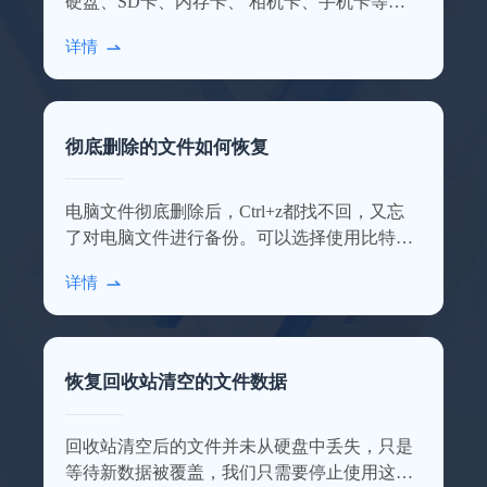
硬盘、SD卡、内存卡、 相机卡、手机卡等多
种设备数据，点击查看详细的使用介绍！
详情
彻底删除的文件如何恢复
照片恢复了200多张
电脑文件彻底删除后，Ctrl+z都找不回，又忘
软件功能很齐全，不管是照片还是文档都能
了对电脑文件进行备份。可以选择使用比特数
恢复回来，误删或清空回收站再也不慌了，
据恢复软件进行扫描恢复，操作步骤相对简
感谢感谢！
详情
单。
Amla_Tustiz
恢复回收站清空的文件数据
回收站清空后的文件并未从硬盘中丢失，只是
等待新数据被覆盖，我们只需要停止使用这块