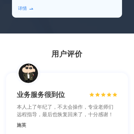
硬盘，借助比特数据恢复软件进行扫描恢复即
业务服务很到位
详情
可。
本人上了年纪了，不太会操作，专业老师们
远程指导，最后也恢复回来了，十分感谢！
施英
用户评价
软件实用，数据很完整
亲身实践，在同类软件中肯定是TOP级别
的。恢复了我丢失的pdf合同，以防万一，软
件不能卸载啊~
笙念