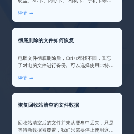
硬盘、SD卡、内存卡、 相机卡、手机卡等多
种设备数据，点击查看详细的使用介绍！
详情
彻底删除的文件如何恢复
照片恢复了200多张
电脑文件彻底删除后，Ctrl+z都找不回，又忘
软件功能很齐全，不管是照片还是文档都能
了对电脑文件进行备份。可以选择使用比特数
恢复回来，误删或清空回收站再也不慌了，
据恢复软件进行扫描恢复，操作步骤相对简
感谢感谢！
详情
单。
Amla_Tustiz
恢复回收站清空的文件数据
回收站清空后的文件并未从硬盘中丢失，只是
等待新数据被覆盖，我们只需要停止使用这块