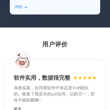
硬盘，借助比特数据恢复软件进行扫描恢复即
业务服务很到位
详情
可。
本人上了年纪了，不太会操作，专业老师们
远程指导，最后也恢复回来了，十分感谢！
施英
用户评价
软件实用，数据很完整
亲身实践，在同类软件中肯定是TOP级别
的。恢复了我丢失的pdf合同，以防万一，软
件不能卸载啊~
笙念