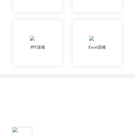
PPT压缩
Excel压缩
为什么选择我们
压缩速度快