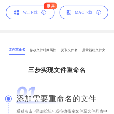
推荐
Win下载
MAC下载
简单的就是好用的
系统类工具用得还是挺少的，但这个真心不
错，深得我心。换电脑了，我还是会继续使用
文件重命名
修改文件时间属性
提取文件名
批量新建文件夹
滴，给个赞！
Nicole
三步实现文件重命名
助理员
添加需要重命名的文件
通过点击 <添加按钮> 或拖拽指定文件至文件列表中
整洁的文件名