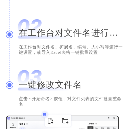
我是用来整理照片的，用它修改后的文件名看
上去太整洁了。试过很多软件，这个设计比较
简洁，希望开发者越做越好！
在工作台对文件名进行设置
书山鸭梨大
网络支持
在工作台对文件名、扩展名、编号、大小写等进行一
键设置，或导入Excel表格一键批量设置
一键修改文件名
细节凸显人性化
文件多了，还真的得借助这类型的软件。比起
点击 <开始命名> 按钮，对文件列表的文件批量重命
乱糟糟的文件名，有规律的文件看上去心情都
名
不一样，不错不错。
财务会计
高贵的小桂圆