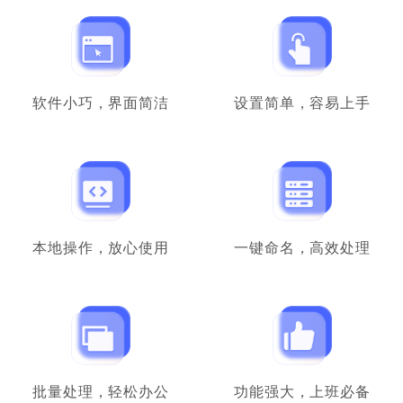
学生党可以使用
我是个喜欢分类的强迫症，用过好几种批量重
命名的工具，还是这个最友好，十分满意了，
希望以后越来越强大。
软件小巧，界面简洁
设置简单，容易上手
不爱吹空调的猪
学生
本地操作，放心使用
一键命名，高效处理
软件做的很用心
感觉软件做得很用心，除了能够批量重命名，
还可以直接改掉后缀名，能够解决的问题不止
一两个，用得十分顺手。
斯堪的纳维亚白熊
销售经理
批量处理，轻松办公
功能强大，上班必备