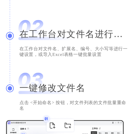
简单的就是好用的
系统类工具用得还是挺少的，但这个真心不
错，深得我心。换电脑了，我还是会继续使用
在工作台对文件名进行设置
滴，给个赞！
Nicole
在工作台对文件名、扩展名、编号、大小写等进行一
助理员
键设置，或导入Excel表格一键批量设置
一键修改文件名
整洁的文件名
点击 <开始命名> 按钮，对文件列表的文件批量重命
名
我是用来整理照片的，用它修改后的文件名看
上去太整洁了。试过很多软件，这个设计比较
简洁，希望开发者越做越好！