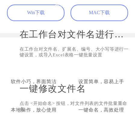
推荐
学生党可以使用
Win下载
MAC下载
我是个喜欢分类的强迫症，用过好几种批量重
命名的工具，还是这个最友好，十分满意了，
希望以后越来越强大。
在工作台对文件名进行设置
不爱吹空调的猪
学生
在工作台对文件名、扩展名、编号、大小写等进行一
键设置，或导入Excel表格一键批量设置
软件小巧，界面简洁
设置简单，容易上手
一键修改文件名
软件做的很用心
点击 <开始命名> 按钮，对文件列表的文件批量重命
感觉软件做得很用心，除了能够批量重命名，
名
本地操作，放心使用
一键命名，高效处理
还可以直接改掉后缀名，能够解决的问题不止
一两个，用得十分顺手。
斯堪的纳维亚白熊