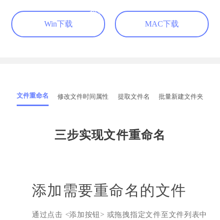
高贵的小桂圆
推荐
Win下载
MAC下载
铁粉反馈
文件重命名
修改文件时间属性
提取文件名
批量新建文件夹
本人从事文职岗位的，每天就面临着巨多的
Excel表格文件要整理，这款重命名工具真的帮
到我了，顶上去！
三步实现文件重命名
晚安到天亮
档案文员
添加需要重命名的文件
通过点击 <添加按钮> 或拖拽指定文件至文件列表中