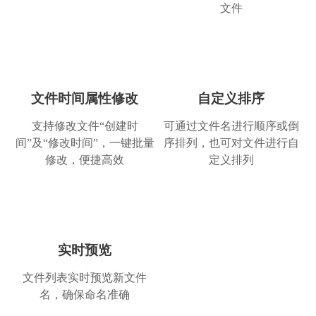
文件
整洁的文件名
我是用来整理照片的，用它修改后的文件名看
上去太整洁了。试过很多软件，这个设计比较
简洁，希望开发者越做越好！
书山鸭梨大
文件时间属性修改
自定义排序
网络支持
支持修改文件“创建时
可通过文件名进行顺序或倒
间”及“修改时间”，一键批量
序排列，也可对文件进行自
修改，便捷高效
定义排列
细节凸显人性化
文件多了，还真的得借助这类型的软件。比起
实时预览
乱糟糟的文件名，有规律的文件看上去心情都
文件列表实时预览新文件
不一样，不错不错。
名，确保命名准确
财务会计