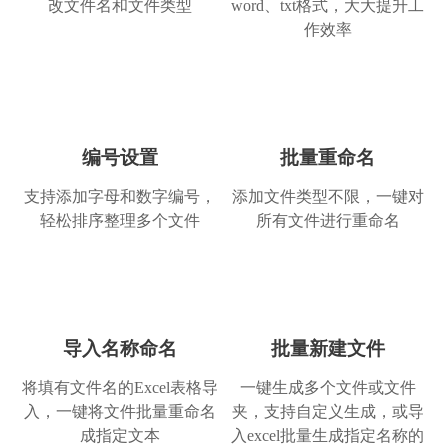
改文件名和文件类型
word、txt格式，大大提升工
作效率
编号设置
批量重命名
简单的就是好用的
系统类工具用得还是挺少的，但这个真心不
支持添加字母和数字编号，
添加文件类型不限，一键对
错，深得我心。换电脑了，我还是会继续使用
轻松排序整理多个文件
所有文件进行重命名
滴，给个赞！
Nicole
助理员
导入名称命名
批量新建文件
将填有文件名的Excel表格导
一键生成多个文件或文件
入，一键将文件批量重命名
夹，支持自定义生成，或导
成指定文本
入excel批量生成指定名称的