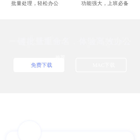
销售经理
批量处理，轻松办公
功能强大，上班必备
一键批量重命名，体验高效办公
简单的就是好用的
推荐
免费下载
MAC下载
系统类工具用得还是挺少的，但这个真心不
错，深得我心。换电脑了，我还是会继续使用
滴，给个赞！
Nicole
助理员