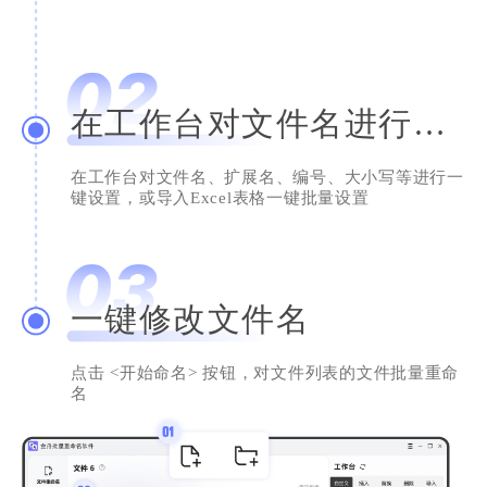
系统类工具用得还是挺少的，但这个真心不
错，深得我心。换电脑了，我还是会继续使用
滴，给个赞！
在工作台对文件名进行设置
Nicole
助理员
在工作台对文件名、扩展名、编号、大小写等进行一
键设置，或导入Excel表格一键批量设置
一键修改文件名
整洁的文件名
我是用来整理照片的，用它修改后的文件名看
点击 <开始命名> 按钮，对文件列表的文件批量重命
上去太整洁了。试过很多软件，这个设计比较
名
简洁，希望开发者越做越好！
书山鸭梨大
网络支持