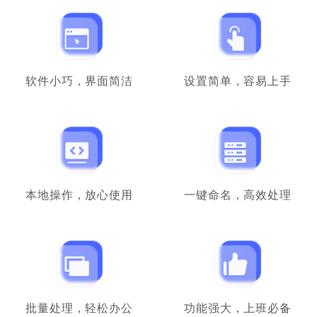
铁粉反馈
本人从事文职岗位的，每天就面临着巨多的
Excel表格文件要整理，这款重命名工具真的帮
到我了，顶上去！
软件小巧，界面简洁
设置简单，容易上手
晚安到天亮
档案文员
本地操作，放心使用
一键命名，高效处理
学生党可以使用
我是个喜欢分类的强迫症，用过好几种批量重
命名的工具，还是这个最友好，十分满意了，
希望以后越来越强大。
不爱吹空调的猪
学生
批量处理，轻松办公
功能强大，上班必备