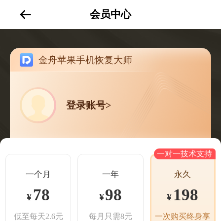
会员中心
金舟苹果手机恢复大师
登录账号>
一对一技术支持
一个月
一年
永久
78
98
198
¥
¥
¥
低至每天2.6元
每月只需8元
一次购买终身享